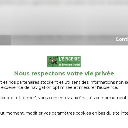
arfaits pour agrémenter vos plats tout en soutenan
ne manière originale de cuisiner, sans faire le to
Cont
rir
t et nos partenaires stockent et utilisent des informations non s
 expérience de navigation optimisée et mesurer l'audience.
 belles nouveautés :
Accepter et fermer", vous consentez aux finalités conformément à
.
rie d’Entrammes (Mayenne), est un fromage à pâte
ut moment, modifier vos paramètres cookies en bas du site inte
de vache pasteurisé.