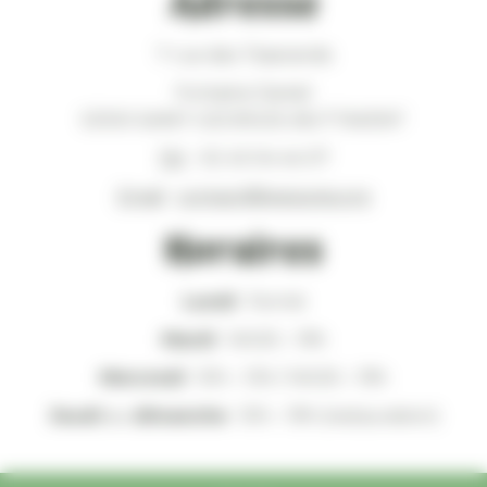
Adresse
7 rue des Tisserands
Fontaine Daniel
53100 SAINT-GEORGES-BUTTAVENT
Tél
. : 02 43 04 44 07
Email
:
contact@lepicerie.org
Horaires
Lundi
: Fermé
Mardi
: 14h30 – 19h
Mercredi
: 10h – 13h / 14h30 – 19h
Jeudi
au
dimanche
: 10h – 19h (restauration)