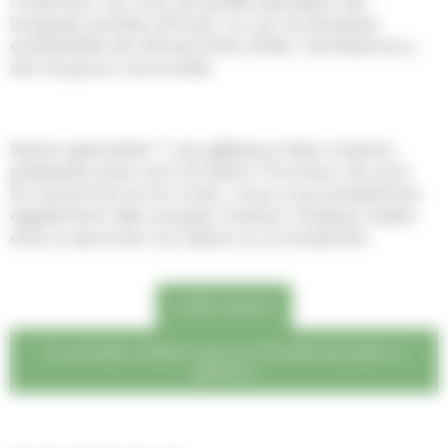
l’intérieur, au coin du poêle pendant les
longues soirées d’hiver, ou sur la terrasse
ensoleillée les dimanches d’été, l’ambiance y
est toujours conviviale.
Notre spécialité ? Les gâteaux faits maison,
préparés avec soin et selon l’humeur du jour.
En automne et en hiver, nous vous proposons
également des soupes maison chaque week-
end, à savourer sur place ou à emporter.
L’offre traiteur
Je souhaite réaliser une commande de plats ou
gâteaux