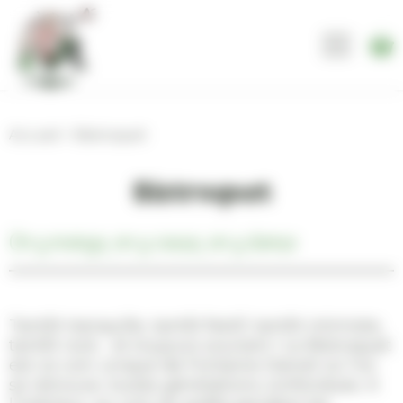
Panneau de gestion des cookies
Accueil
>
Bistroquet
Bistroquet
On y mange, on y cause, on y danse
Tantôt tranquille, tantôt festif, tantôt intimiste,
tantôt rock… et toujours souriant ! Le Bistroquet
est ce coin unique de Fontaine-Daniel où l’on
se retrouve, toutes générations confondues. À