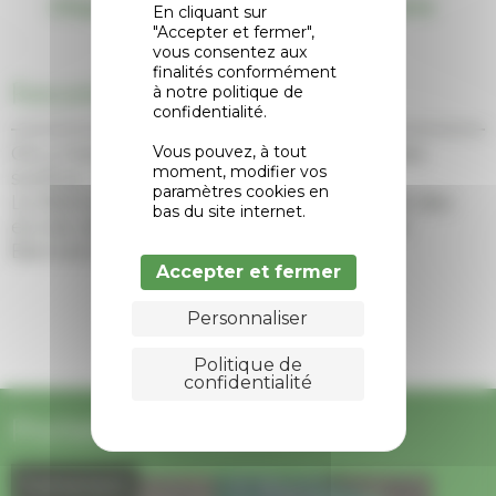
Cliquez sur l’image pour voir la carte
En cliquant sur
"Accepter et fermer",
vous consentez aux
finalités conformément
Rencontres et sourires
à notre politique de
confidentialité.
Vous pouvez, à tout
On y mange, on y cause, on y danse. Mais
moment, modifier vos
surtout, on s’y retrouve.
paramètres cookies en
Le Bistroquet vit au rythme du village et des
bas du site internet.
envies de celles et ceux qui le font vivre.
Bienvenue chez vous.
Accepter et fermer
Personnaliser
Page événements
Politique de
confidentialité
Prochainement à L'épicerie
Événement