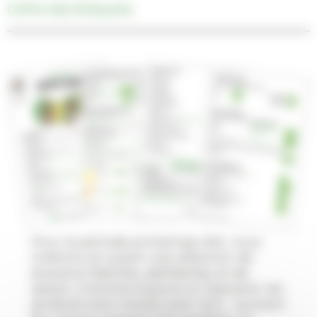
Carte des boissons
Pour la période printemps-été, nous
mettons en avant une sélection de
boissons fraîches, pétillantes et de
saison. Comme toujours à L’épicerie, les
produits sont choisis avec soin : souvent