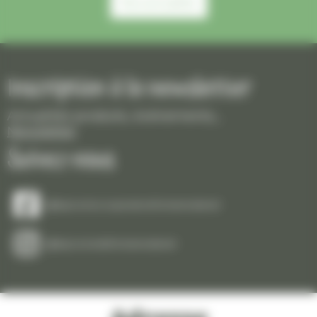
Nos actualités
Inscription à la newsletter
Actualités produits, événements,...
Newsletter
Suivez-nous
@lepiceriecooperativefontainedaniel
@lepiceriedefontainedaniel